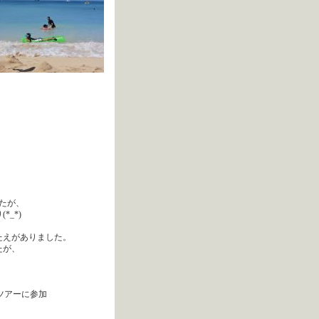
。
たが、
_*)
たえがありました。
たが、
・ツアーに参加