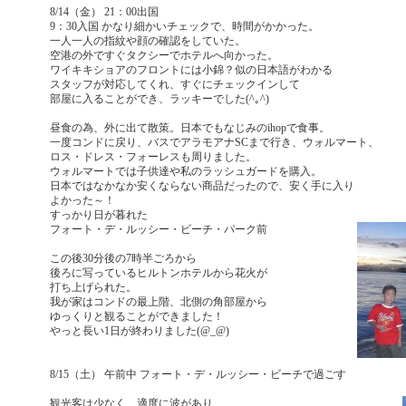
8/14（金） 21：00出国
9：30入国 かなり細かいチェックで、時間がかかった。
一人一人の指紋や顔の確認をしていた。
空港の外ですぐタクシーでホテルへ向かった。
ワイキキショアのフロントには小錦？似の日本語がわかる
スタッフが対応してくれ、すぐにチェックインして
部屋に入ることができ、ラッキーでした(^｡^)
昼食の為、外に出て散策。日本でもなじみのihopで食事。
一度コンドに戻り、バスでアラモアナSCまで行き、ウォルマート、
ロス・ドレス・フォーレスも周りました。
ウォルマートでは子供達や私のラッシュガードを購入。
日本ではなかなか安くならない商品だったので、安く手に入り
よかった～！
すっかり日が暮れた
フォート・デ・ルッシー・ビーチ・パーク前
この後30分後の7時半ごろから
後ろに写っているヒルトンホテルから花火が
打ち上げられた。
我が家はコンドの最上階、北側の角部屋から
ゆっくりと観ることができました！
やっと長い1日が終わりました(@_@)
8/15（土） 午前中 フォート・デ・ルッシー・ビーチで過ごす
観光客は少なく、適度に波があり