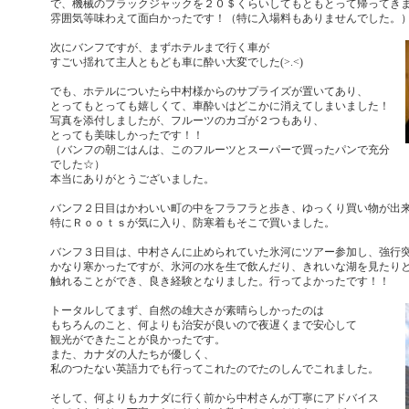
で、機械のブラックジャックを２０＄くらいしてもともとって帰ってき
雰囲気等味わえて面白かったです！（特に入場料もありませんでした。
次にバンフですが、まずホテルまで行く車が
すごい揺れて主人ともども車に酔い大変でした(>.<)
でも、ホテルについたら中村様からのサプライズが置いてあり、
とってもとっても嬉しくて、車酔いはどこかに消えてしまいました！
写真を添付しましたが、フルーツのカゴが２つもあり、
とっても美味しかったです！！
（バンフの朝ごはんは、このフルーツとスーパーで買ったパンで充分
でした☆）
本当にありがとうございました。
バンフ２日目はかわいい町の中をフラフラと歩き、ゆっくり買い物が出
特にＲｏｏｔｓが気に入り、防寒着もそこで買いました。
バンフ３日目は、中村さんに止められていた氷河にツアー参加し、強行突
かなり寒かったですが、氷河の水を生で飲んだり、きれいな湖を見たり
触れることができ、良き経験となりました。行ってよかったです！！
トータルしてまず、自然の雄大さが素晴らしかったのは
もちろんのこと、何よりも治安が良いので夜遅くまで安心して
観光ができたことが良かったです。
また、カナダの人たちが優しく、
私のつたない英語力でも行ってこれたのでたのしんでこれました。
そして、何よりもカナダに行く前から中村さんが丁寧にアドバイス