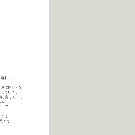
も群れで
ン沖に向かって
なっていく。
に戻って･･･』
ンの
プして
したよ！
悪くて