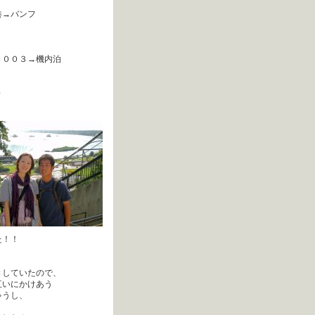
港→バンフ
Ｃ００３→機内泊
～
た！！
きしていたので、
互いにかけあう
ゃうし、