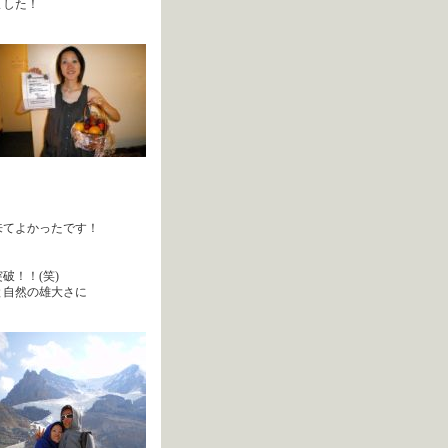
ました！
）
来てよかったです！
破！！(笑)
と自然の雄大さに