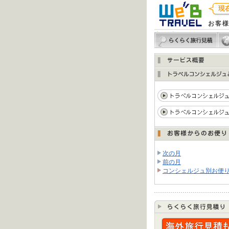
現
お客様
次の月
前の月
コンシェルジュ別お便