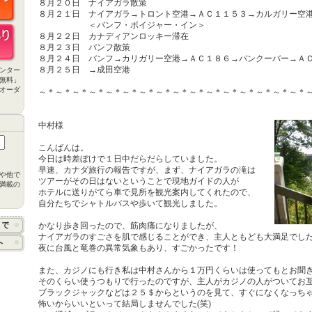
８月２０日 ナイアガラ散策
８月２１日 ナイアガラ→トロント空港→ＡＣ１１５３→カルガリー空
＜バンフ・ボイジャー・イン＞
８月２２日 カナディアンロッキー滞在
８月２３日 バンフ散策
８月２４日 バンフ→カリガリー空港→ＡＣ１８６→バンクーバー→Ａ
８月２５日 →成田空港
ンター
無料」
オーダ
～＊～＊～＊～＊～＊～＊～＊～＊～＊～＊～＊～＊～＊～＊～＊～＊
中村様
こんばんは。
今日は時差ぼけで１日中だらだらしていました。
早速、カナダ旅行の報告ですが、まず、ナイアガラの滝は
や他で
ツアーがその日はないということで現地ガイドの人が
満載の
ホテルに送りがてら車で見所を観光案内してくれたので、
自分たちでシャトルバスや歩いて観光しました。
かなり歩き回ったので、筋肉痛になりましたが、
ナイアガラのすごさを肌で感じることができ、主人ともども大満足でし
夜に台風と竜巻の異常気象もあり、すごかったです！
また、カジノにも行き私は中村さんから１万円くらいは使ってもとお聞
そのくらい使うつもりで行ったのですが、主人がカジノの人がついてお
ブラックジャックなどは２５＄からというのを見て、すぐになくなっち
怖いからいいといって結局しませんでした(笑)