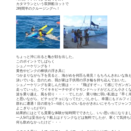
カタマランという双胴船ヨットで
2時間半のクルージングへ！
ちょっと沖に出ると亀が顔を出した。
このポイントでしばらく
シュノーケリングを！
黄色やピンクの棒状の浮き具に
つかまりながら下を見ると、海がめを何匹も発見！もちろんきれいな魚
泳いでいる。念のため、我が家は子供用の浮き輪を持ち込んでおいた。
シュノーケリングを楽しんだ後は・・・『飛ばすぞ～』て感じでガンガ
走っていった。ワイキキビーチやダイヤモンドヘッドがどんどん小さく
波を乗り越え、風を切り・・・・でしたが、乗り物に弱い私達は『早く岸
と思いながら、ビチョビチョになってた(>_<)しかし、幸運にもドルフィ
群れに遭遇！目の前を5～6頭くらいのいるかがきれいにそろってジャン
よこぎりった(^O^)
結果的にはとても貴重な体験が短時間でできたし、いい思い出になりま
一人$47は妥当かな？船上はドリンクなどは無料でしたが、寒くて気持ち
何も飲めなかったけど・・・