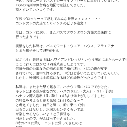
そのころ母は一人でバスでシーライフ・パークに出かけていました。
バスの時刻や停留所を地図で確認してました。
割とすいていたようです。
午後 グロッキーって感じでみんな昼寝ｚｚｚｚ・・・・
コンドの下の売店で１６インチのピザを注文！
母は、コンドに戻り、またバスでダウンタウン方面の美術館に
行ったようです。
復活をした私達は、バスでワード・ウエア・ハウス、アラモアナ
とまた梯子をして8時頃帰宅。
8/17（月） 最終日 母はハワイアンビレッジというう場所にまたも一人
ここに行くにはかなり四苦八苦したようです。
何日か前の台風なみの雨の影響で橋が壊れ、バスの道が変更
されていて、途中で降ろされ、10分ほど歩いてたどりついたらしい。
しかし、帰国後は土産話になるほどの経験だったようです！
私達は、またまた早く起きて、ハナウマ湾にバスででかけた。
キットはある我が家なので、バスの＄2.25（大人）・＄1（子供）
ハナウマ湾入場料＄5．50？（＄5より値上がりしてました）
の料金を考えると割と気軽に行けるかな～？
と考えてました。前日と違い、船に乗って沖に
出ることはないし、水深30センチくらいで魚
が楽しめるならいいよ！と子供達も
同意したので、がんばって行きました。
8時のバスに乗り、コンドに帰ってきたのは