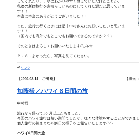
してくれたり、丁寧にわかりやすく教えていただけたことが、
私達の新婚旅行を素晴らしいものにしてくれた源だと思っていま
す！！
本当に本当にありがとうございました！！
また、旅行に行くときには是非中村さんにお願いしたいと思いま
す！！
（国内でも海外でもどこでもお願いできるのですか？？）
そのときはよろしくお願いいたします(^_-)-☆
Ｐ．Ｓ．よかったら、写真を見てください。
リンク
【2009-08-14 ご出発】
【担当
加藤様／ハワイ６日間の旅
中村様
旅行から帰って1ヶ月以上たちました。
今回のハワイ旅行は短い期間でしたが、様々な体験をすることができま
個人旅行の気ままな4泊6日の様子をご報告いたします(^^)
ハワイ6日間の旅