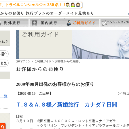
250
在、トラベルコンシェルジュ
名！！
からのお便り 旅行プランのオーダーメイド見積もり
旅行プラン
>
ご利用ガイド
> お客様からのお便り
2009年08月出発のお客様からのお便り
【2009-08-19 ご出発】
【担当
り一覧
Ｔ.Ｓ＆Ａ.Ｓ様／新婚旅行 カナダ７日間
日程
８月１９日 成田空港→ＡＣ００２→トロント空港→ナイアガラ
＜クラリオン・プレジデント・ナイアガラフォールズ・ホテ