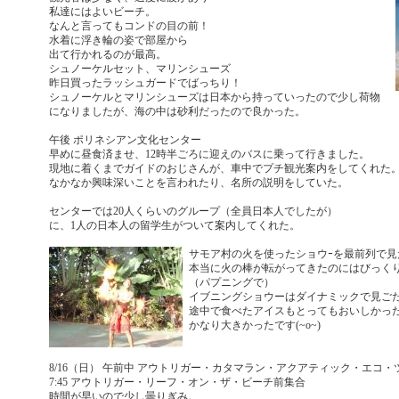
私達にはよいビーチ。
なんと言ってもコンドの目の前！
水着に浮き輪の姿で部屋から
出て行かれるのが最高。
シュノーケルセット、マリンシューズ
昨日買ったラッシュガードでばっちり！
シュノーケルとマリンシューズは日本から持っていったので少し荷物
になりましたが、海の中は砂利だったので良かった。
午後 ポリネシアン文化センター
早めに昼食済ませ、12時半ごろに迎えのバスに乗って行きました。
現地に着くまでガイドのおじさんが、車中でプチ観光案内をしてくれた
なかなか興味深いことを言われたり、名所の説明をしていた。
センターでは20人くらいのグループ（全員日本人でしたが）
に、1人の日本人の留学生がついて案内してくれた。
サモア村の火を使ったショウｰを最前列で見
本当に火の棒が転がってきたのにはびっくり(*
（パプニングで）
イブニングショウーはダイナミックで見ご
途中で食べたアイスもとってもおいしかっ
かなり大きかったです(~o~)
8/16（日） 午前中 アウトリガー・カタマラン・アクアティック・エコ
7:45 アウトリガー・リーフ・オン・ザ・ビーチ前集合
時間が早いので少し曇りぎみ。