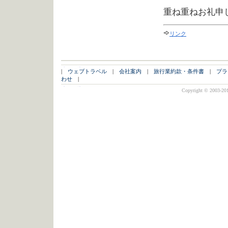
重ね重ねお礼申
リンク
|
ウェブトラベル
|
会社案内
|
旅行業約款・条件書
|
プラ
わせ
|
Copyright © 2003-2011