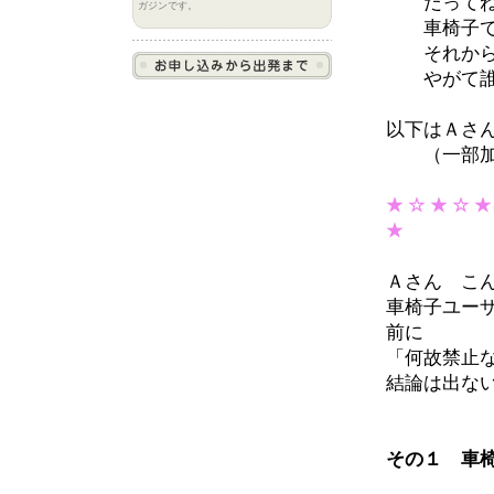
だってね
ガジンです。
車椅子で町
それから
やがて誰に
以下はＡさ
（一部加
★ ☆ ★ ☆ ★
★
Ａさん こ
車椅子ユー
前に
「何故禁止
結論は出な
その１ 車