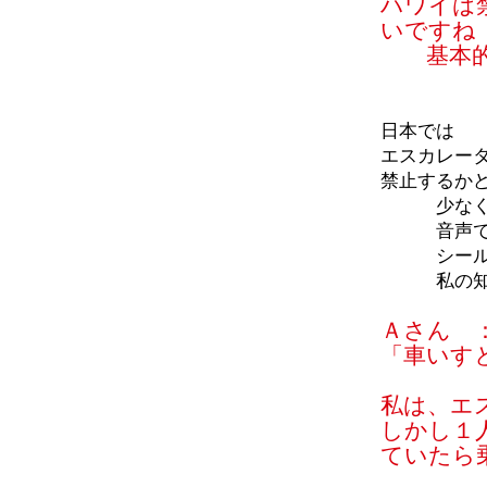
ハワイは
いですね
基本的に
日本では
エスカレー
禁止するか
少なく
音声で「ご
シールなど
私の知る
Ａさん 
「車いす
私は、エ
しかし１
ていたら