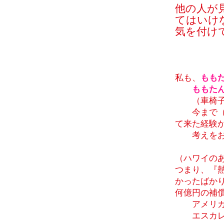
他の人が
てはいけ
気を付け
私も、
もも
ももた
（車椅子を
今まで（添
て来た経験
考えをお
（ハワイの
つまり、『
かったばか
何億円の補
アメリカ
エスカレー