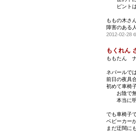
ピントはず
ももの木さ
障害のある
2012-02-28
もくれん 
ももたん 
ネパールで
前日の夜具
初めて車椅
お陰で無事
本当に明
でも車椅子
ベビーカー
まだ迂闊に