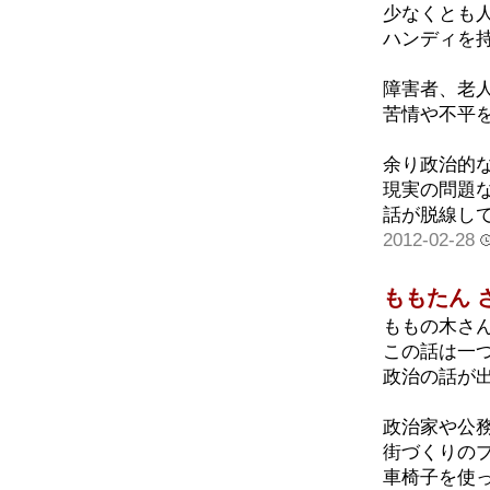
少なくとも
ハンディを
障害者、老
苦情や不平
余り政治的
現実の問題
話が脱線し
2012-02-28
ももたん 
ももの木さ
この話は一
政治の話が出
政治家や公
街づくりのプ
車椅子を使