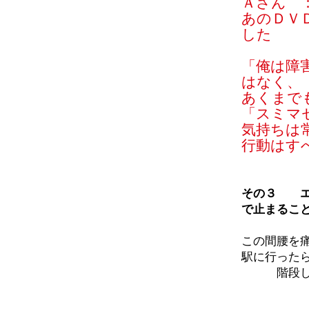
Ａさん 
あのＤＶ
した
「俺は障
はなく、
あくまで
「スミマ
気持ちは
行動はす
その３ エ
で止まるこ
この間腰を
駅に行った
階段しん