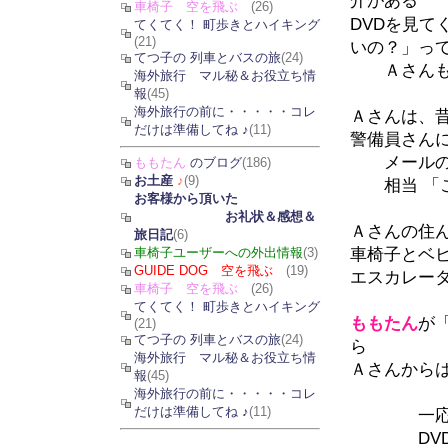
介がある
車椅子 空を飛ぶ
(26)
DVDを見て
てくてく！ 町歩きとハイキング
(21)
いの？」っ
てつ子の 列車とバスの旅
(24)
Ａさんも
海外旅行 マル秘＆お役立ち情
報
(45)
海外旅行の前に・・・・・コレ
Ａさんは、
だけは準備してね ♪
(11)
警備員さんに
メールの 
ももたん
のブログ
(186)
お土産
♪
(9)
相当 「こっ
お客様から頂いた
お礼状＆感想＆
Ａさんの住
旅日記
(6)
車椅子とベ
車椅子ユーザーへの外出情報
(3)
GUIDE DOG 空を飛ぶ
(19)
エスカレー
車椅子 空を飛ぶ
(26)
てくてく！ 町歩きとハイキング
ももたん
が
(21)
てつ子の 列車とバスの旅
(24)
ら
海外旅行 マル秘＆お役立ち情
Ａさんからは 
報
(45)
海外旅行の前に・・・・・コレ
だけは準備してね ♪
(11)
一応断っ
DVDの中