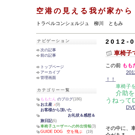
空港の見える我が家から
トラベルコンシェルジュ 柳川 ともみ
2012-
ナビゲーション
次の記事
車椅子
前の記事
この前
もも
トップページ
20
アーカイブ
管理画面
！！
車椅子
カテゴリー一覧
介助
ももたん
のブログ
(186)
うねってD
お土産
♪
(9)
D
お客様から頂いた
お礼状＆感想＆
旅日記
(6)
車椅子ユーザーへの外出情報
(3)
その中に、
GUIDE DOG 空を飛ぶ
(19)