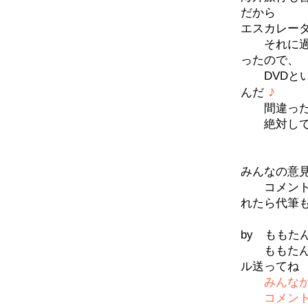
だから
エスカレー
それに過去
ったので
DVDとい
♪
んだ
間違った介
絶対して欲
みんなの意
コメントの
れたら代筆
by ももた
ももたんに
ル送ってね
みんな
コメントが画