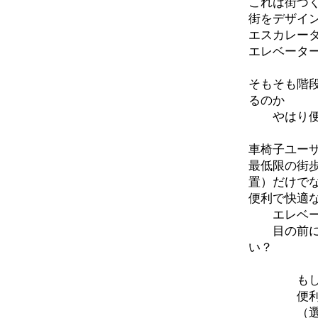
これは街づ
街をデザイ
エスカレー
エレベータ
そもそも階
るのか
やはり便利
車椅子ユー
最低限の街
置）だけで
便利で快適
エレベータ
目の前にあ
い？
もし車椅
便利なエ
（選択権