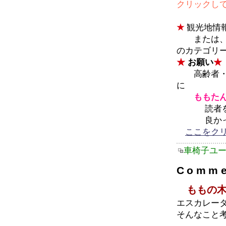
クリックして
★
観光地情
または、
のカテゴリ
★
お願い
★
高齢者・障
に
ももた
読者を広げ
良かった
ここをク
車椅子ユ
Comme
ももの木 
エスカレー
そんなこと