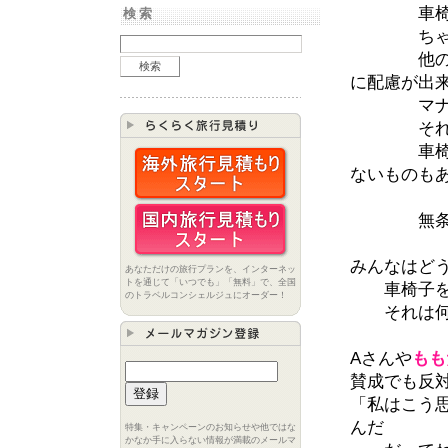
車椅子ユ
検索
ちゃんと
他のエス
に配慮が出
マナーを
それか
車椅子の
ないものも
無条件に
みんなはど
あなただけの旅行プランを、インターネッ
トを通じて「いつでも」「無料」で、全国
車椅子を使
のトラベルコンシェルジュにオーダー！
それは何故
Aさんや
もも
賛成でも反
「私はこう
んだ
特集・キャンペーンのお知らせや他ではな
かなか手に入らない情報が満載のメールマ