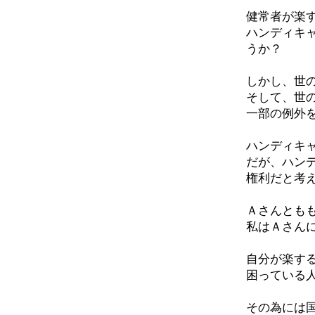
健常者が楽
ハンディキ
うか？
しかし、世
そして、世
一部の例外
ハンディキ
だが、ハン
権利だと考
Ａさんとも
私はＡさん
自分が楽す
困っている
その為には