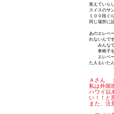
覚えていら
スイスのサ
１００段ぐ
同じ場所に
あのエレベ
れないんで
みんなで
車椅子を使
エレベータ
た人もいた
Ａさん 
私は外国
ハワイ以
い！！と
また、注