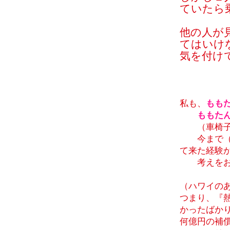
ていたら
他の人が
てはいけ
気を付け
私も、
もも
ももた
（車椅子を
今まで（添
て来た経験
考えをお
（ハワイの
つまり、『
かったばか
何億円の補