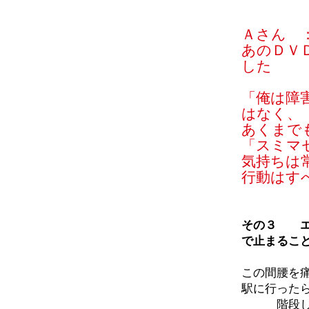
Ａさん 
あのＤＶ
した
「俺は障
はなく、
あくまで
「スミマ
気持ちは
行動はす
その３ エ
で止まるこ
この間腰を
駅に行った
階段しん