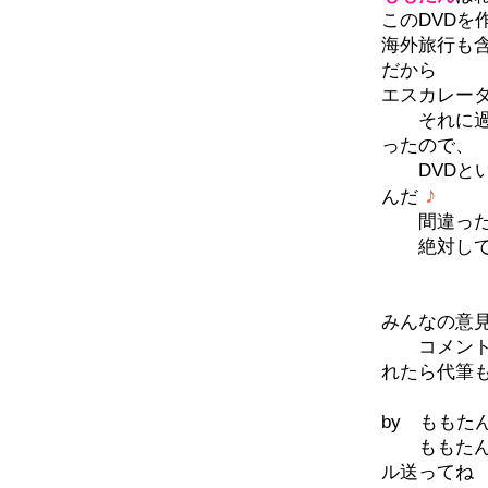
このDVDを
海外旅行も
だから
エスカレー
それに過去
ったので
DVDとい
♪
んだ
間違った介
絶対して欲
みんなの意
コメントの
れたら代筆
by ももた
ももたんに
ル送ってね