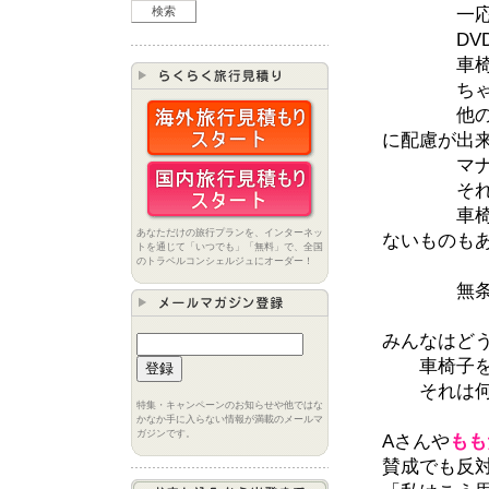
一応断っ
DVDの中
車椅子ユ
ちゃんと
他のエス
に配慮が出
マナーを
それか
車椅子の
あなただけの旅行プランを、インターネッ
ないものも
トを通じて「いつでも」「無料」で、全国
のトラベルコンシェルジュにオーダー！
無条件に
みんなはど
車椅子を使
それは何故
特集・キャンペーンのお知らせや他ではな
かなか手に入らない情報が満載のメールマ
ガジンです。
Aさんや
もも
賛成でも反