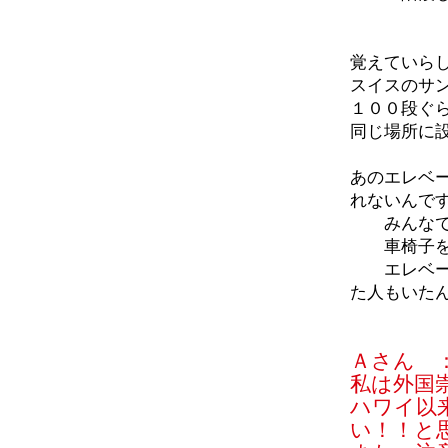
覚えていら
スイスのサ
１００段ぐ
同じ場所に
あのエレベ
れないんで
みんなで
車椅子を使
エレベータ
た人もいた
Ａさん 
私は外国
ハワイ以
い！！と