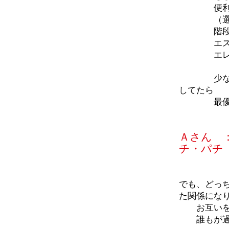
便利なエ
（選択権
階段を
エスカレ
エレベー
少なくと
してたら
最優先
Ａさん 
チ・パチ
でも、どっ
た関係にな
お互いを認
誰もが過ご