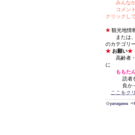
みんな
コメントが画
クリックして
★
観光地情
または、
のカテゴリ
★
お願い
★
高齢者・障
に
ももた
読者を広げ
良かった
ここをク
yanagawa