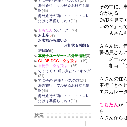
てつ子の 列車とバスの旅
(24)
海外旅行 マル秘＆お役立ち情
その中に、
報
(45)
介がある
海外旅行の前に・・・・・コレ
DVDを見て
だけは準備してね ♪
(11)
いの？」っ
ももたん
のブログ
(186)
Ａさんも
お土産
♪
(9)
お客様から頂いた
Ａさんは、
お礼状＆感想＆
旅日記
(6)
警備員さんに
車椅子ユーザーへの外出情報
(3)
メールの 
GUIDE DOG 空を飛ぶ
(19)
相当 「こっ
車椅子 空を飛ぶ
(26)
てくてく！ 町歩きとハイキング
(21)
Ａさんの住
てつ子の 列車とバスの旅
(24)
車椅子とベ
海外旅行 マル秘＆お役立ち情
報
(45)
エスカレー
海外旅行の前に・・・・・コレ
だけは準備してね ♪
(11)
ももたん
が
ら
検索
Ａさんからは 