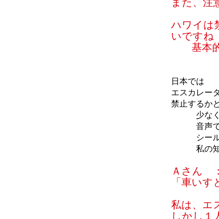
また、注
ハワイは
いですね
基本的に
日本では
エスカレー
禁止するか
少なく
音声で「ご
シールなど
私の知る
Ａさん 
「車いす
私は、エ
しかし１