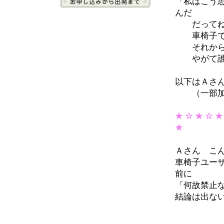
「私はこう
んだ
だってね
車椅子で町
それから
やがて誰に
以下はＡさ
（一部加
★ ☆ ★ ☆ ★
★
Ａさん こ
車椅子ユー
前に
「何故禁止
結論は出な