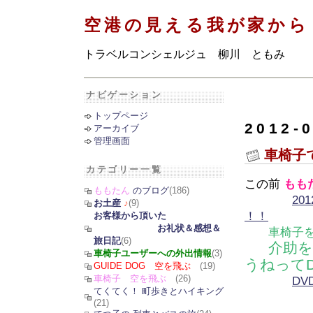
空港の見える我が家から
トラベルコンシェルジュ 柳川 ともみ
ナビゲーション
トップページ
2012-
アーカイブ
管理画面
車椅子
カテゴリー一覧
この前
もも
ももたん
のブログ
(186)
20
お土産
♪
(9)
！！
お客様から頂いた
お礼状＆感想＆
車椅子
旅日記
(6)
介助
車椅子ユーザーへの外出情報
(3)
うねってD
GUIDE DOG 空を飛ぶ
(19)
車椅子 空を飛ぶ
(26)
D
てくてく！ 町歩きとハイキング
(21)