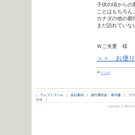
子供の頃からの
ことはもちろん
カナダの他の都
まだ訪れていな
Ｗご夫妻 様
＞＞ お便
リンク
|
ウェブトラベル
|
会社案内
|
旅行業約款・条件書
|
プラ
わせ
|
Copyright © 2003-2011