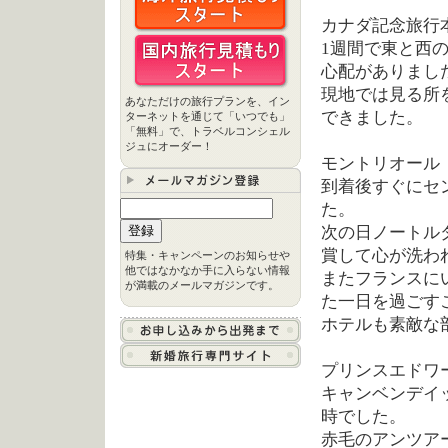
カナダ記念旅行
1週間で東と西
心配がありまし
現地では見る所
あなただけの旅行プランを、イン
できました。
ターネットを通じて「いつでも」
「無料」で、トラベルコンシェル
ジュにオーダー！
モントリオール
到着後すぐにセ
た。
次の日ノートル
賞して心が洗わ
特集・キャンペーンのお知らせや
他ではなかなか手に入らない情報
またフランスに
が満載のメールマガジンです。
た一日を過ごす
ホテルも素敵な
プリンスエドワ
キャンベンデイ
時でした。
赤毛のアンツア