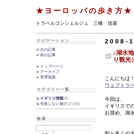
★ヨーロッパの歩き方★
トラベルコンシェルジュ 三橋 信基
2008-
ナビゲーション
次の記事
♪湖水
前の記事
り観光
トップページ
アーカイブ
管理画面
こんにちは
ウェブトラ
カテゴリー一覧
イギリス情報
(4)
今回は、
失敗しない旅のコツ
(4)
イギリスで
お奨め、湖
検索
割と多くの