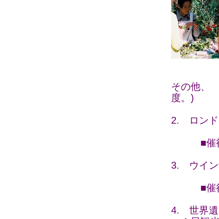
その他、 
度。)
2. ロン
■催行日 ：
3. ウイ
■催行日 
4. 世界