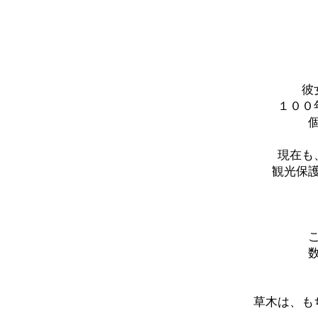
彼
１００
現在も
観光保
こ
数
草木は、も