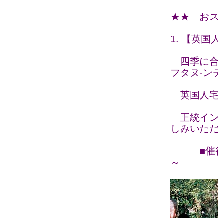
★★ お
1. 【英
四季に合
フタヌ-ン
英国人宅
正統イン
しみいた
■催行日 
～