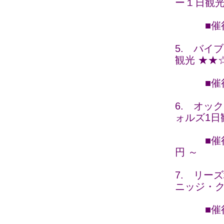
ー１日観光
■催行日 
5. バイ
観光 ★★
■催行日 
6. オッ
ォルズ1日
■催行日 
円 ～
7. リー
ニッジ・ク
■催行日 