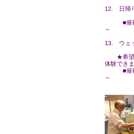
12. 日
■催行日 
～
13. ウ
★希望者
体験でき
■催行日 
～