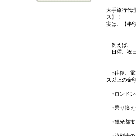
大手旅行代
ス】！
実は、【半
例えば、
日曜、祝日
○往復、電
ス以上の金
○ロンドン
○乗り換え
○観光都市
○時刻表の