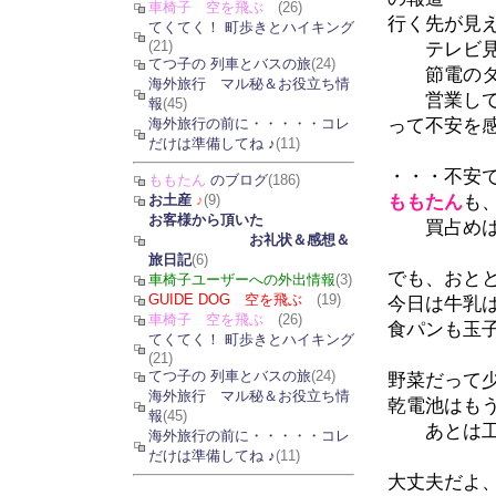
車椅子 空を飛ぶ
(26)
行く先が見
てくてく！ 町歩きとハイキング
(21)
テレビ見て
てつ子の 列車とバスの旅
(24)
節電のタメ
海外旅行 マル秘＆お役立ち情
営業してい
報
(45)
って不安を
海外旅行の前に・・・・・コレ
だけは準備してね ♪
(11)
・・・不安
ももたん
のブログ
(186)
ももたん
も
お土産
♪
(9)
お客様から頂いた
買占めは、
お礼状＆感想＆
旅日記
(6)
でも、おと
車椅子ユーザーへの外出情報
(3)
GUIDE DOG 空を飛ぶ
(19)
今日は牛乳
車椅子 空を飛ぶ
(26)
食パンも玉
てくてく！ 町歩きとハイキング
(21)
てつ子の 列車とバスの旅
(24)
野菜だって
海外旅行 マル秘＆お役立ち情
乾電池はも
報
(45)
あとは工場
海外旅行の前に・・・・・コレ
だけは準備してね ♪
(11)
大丈夫だよ