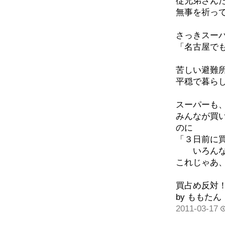
従兄弟さん
無事を祈っ
さっきスー
「名古屋で
苦しい避難
平穏で暮ら
スーパーも
みんなが買
のに
「３日前に
いろんな物
これじゃあ
買占め反対
by ももたん
2011-03-17