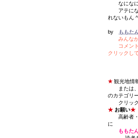
なになに、
アテになら
れないもん ^
by
ももた
みんな
コメントが画
クリックして
★
観光地情
または、
のカテゴリ
クリック
★
お願い
★
高齢者・障
に
ももた