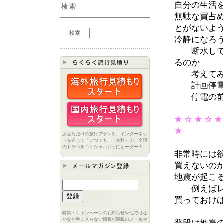
自分の生活
検索
無駄な買占
とがないよ
冷静になろ
断水してな
るのか
考えてみ
計画停電で
停電の前に
★ ☆ ★ ☆ ★
★
あなただけの旅行プランを、インターネッ
トを通じて「いつでも」「無料」で、全国
のトラベルコンシェルジュにオーダー！
非常時には
買えないの
地震が起こ
例えばレト
買っておけ
特集・キャンペーンのお知らせや他ではな
かなか手に入らない情報が満載のメールマ
普段は地震