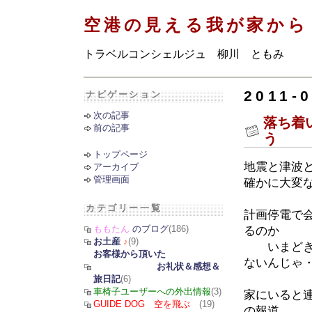
空港の見える我が家から
トラベルコンシェルジュ 柳川 ともみ
2011-0
ナビゲーション
次の記事
落ち着
前の記事
う
トップページ
地震と津波
アーカイブ
管理画面
確かに大変
カテゴリー一覧
計画停電で
ももたん
のブログ
(186)
るのか
お土産
♪
(9)
いまどき、
お客様から頂いた
ないんじゃ
お礼状＆感想＆
旅日記
(6)
車椅子ユーザーへの外出情報
(3)
家にいると
GUIDE DOG 空を飛ぶ
(19)
の報道