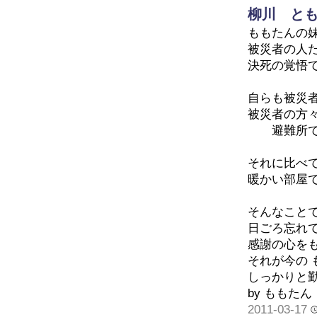
柳川 と
ももたんの
被災者の人
決死の覚悟
自らも被災
被災者の方
避難所で炊
それに比べ
暖かい部屋
そんなこと
日ごろ忘れ
感謝の心を
それが今の
しっかりと
by ももたん
2011-03-17