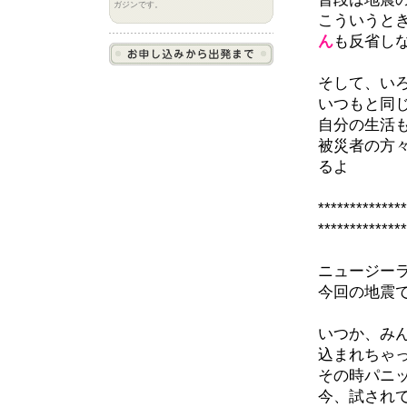
ガジンです。
こういうと
ん
も反省し
そして、い
いつもと同
自分の生活
被災者の方
るよ
************
*************
ニュージー
今回の地震
いつか、み
込まれちゃ
その時パニ
今、試され