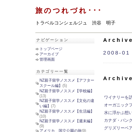
旅のつれづれ･･･
トラベルコンシェルジュ 渋谷 明子
Archiv
ナビゲーション
トップページ
2008-01
アーカイブ
管理画面
カテゴリー一覧
Archiv
NZ親子留学ノススメ【アフター
スクール編】
(5)
NZ親子留学ノススメ【学校編】
(13)
ワイナリーを
NZ親子留学ノススメ【文化の違
オーガニック
い編】
(7)
NZ親子留学ノススメ【生活編】
水に浮かぶ想い
(10)
カナダ・バン
NZ親子留学ノススメ【週末編】
(9)
グリズリーベ
アメリカ 国立公園の旅
(9)