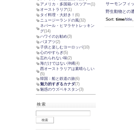
サーモンフィッシ
アメリカ・多国籍バスツアー
(1)
オーストラリア
(1)
野生動物との遭遇 
タイ料理・大好き！
(6)
Sort:
time
/
title
ニュージーランドの風
(32)
ネパール・ヒマラヤトレッキン
グ
(14)
ハワイのお勧め
(3)
バヌアツ
(2)
子供と楽しむヨーロッパ
(10)
心のやすらぎ
(5)
忘れられない味
(2)
海だけではない沖縄
(4)
西オーストラリアは素晴らしい
(5)
韓国：船と鉄道の旅
(6)
魅力的すぎるカナダ
(7)
魅惑のウズベキスタン
(3)
検索