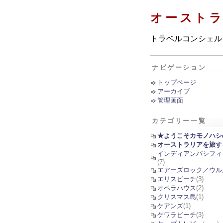
オースト
トラベルコンシェル
ナビゲーション
トップページ
アーカイブ
管理画面
カテゴリー一覧
★ようこそカモノハシ
オーストラリアを旅す
インディアンパシフィ
(7)
エアーズロック／ウル
エリスビーチ
(3)
オペラハウス
(2)
クリスマス島
(1)
ケアンズ
(1)
ケワラビーチ
(3)