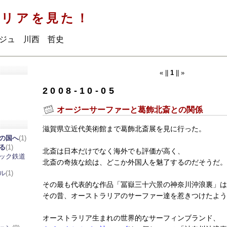
ラリアを見た！
ジュ 川西 哲史
« ||
1
|| »
2008-10-05
オージーサーファーと葛飾北斎との関係
滋賀県立近代美術館まで葛飾北斎展を見に行った。
の国へ
(1)
る
(1)
北斎は日本だけでなく海外でも評価が高く、
ック鉄道
北斎の奇抜な絵は、どこか外国人を魅了するのだそうだ。
ル
(1)
その最も代表的な作品「冨嶽三十六景の神奈川沖浪裏」は
その昔、オーストラリアのサーファー達を惹きつけたよう
オーストラリア生まれの世界的なサーフィンブランド、