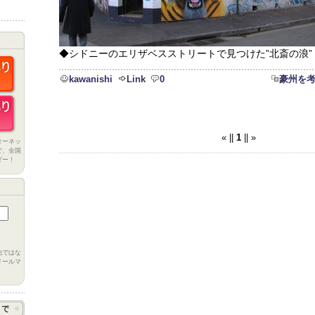
◆シドニーのエリザベスストリートで見つけた”北斎の浪”
kawanishi
Link
0
豪州を
« ||
1
|| »
ターネッ
で、全国
ダー！
他ではな
メールマ