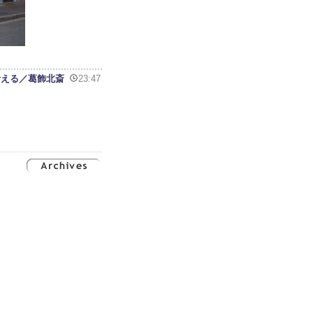
考える／葛飾北斎
23:47