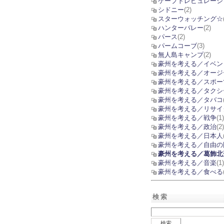
ケープトレビュレーシ
シドニー
(2)
スターウォッチング☆
ハンターバレー
(2)
パース
(2)
パームコーブ
(3)
無人島キャンプ
(2)
豪州を考える／イベン
豪州を考える／オージ
豪州を考える／スポー
豪州を考える／タクシ
豪州を考える／タバコ
豪州を考える／リサイ
豪州を考える／戦争
(1)
豪州を考える／政治
(2)
豪州を考える／日本人
豪州を考える／自由の
豪州を考える／葛飾北
豪州を考える／音楽
(1)
豪州を考える／食べる
検索