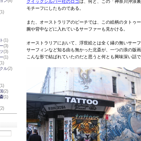
ョン
(8)
クイックシルバー社のロゴ
は、何と、この「神奈川沖浪裏
モチーフにしたものである。
(1)
また、オーストラリアのビーチでは、この絵柄のタトゥー
腕や背中などに入れているサーファーも見かける。
ト
(1)
オーストラリアにおいて、浮世絵とは全く縁の無いサーフ
ー
(3)
サーフィンなど知る由も無かった北斎が、一つの浪の版画
ツ
(3)
こんな形で結ばれていたのだと思うと何とも興味深い話で
ー
(1)
(1)
クル
(2)
(1)
国
(2)
斎
(1)
(2)