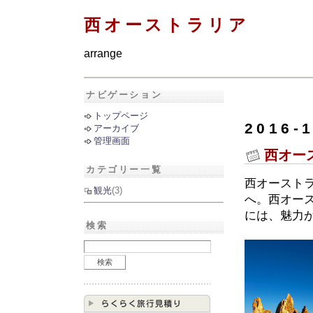
西オーストラリア
arrange
ナビゲーション
トップページ
2016-
アーカイブ
管理画面
西オー
カテゴリー一覧
西オースト
観光
(3)
へ。西オー
には、魅力
検索